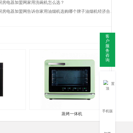
厨房电器加盟网家用洗碗机怎么选？
厨房电器加盟网告诉你家用油烟机选购哪个牌子油烟机经济合适？
客
户
服
务
咨
询
置
顶
手机版
蒸烤一体机