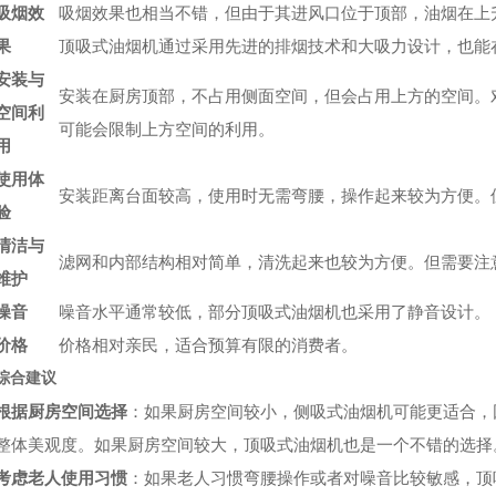
吸烟效
吸烟效果也相当不错，但由于其进风口位于顶部，油烟在上
果
顶吸式油烟机通过采用先进的排烟技术和大吸力设计，也能
安装与
安装在厨房顶部，不占用侧面空间，但会占用上方的空间。
空间利
可能会限制上方空间的利用。
用
使用体
安装距离台面较高，使用时无需弯腰，操作起来较为方便。
验
清洁与
滤网和内部结构相对简单，清洗起来也较为方便。但需要注
维护
噪音
噪音水平通常较低，部分顶吸式油烟机也采用了静音设计。
价格
价格相对亲民，适合预算有限的消费者。
综合建议
根据厨房空间选择
：如果厨房空间较小，侧吸式油烟机可能更适合，
整体美观度。如果厨房空间较大，顶吸式油烟机也是一个不错的选择
考虑老人使用习惯
：如果老人习惯弯腰操作或者对噪音比较敏感，顶