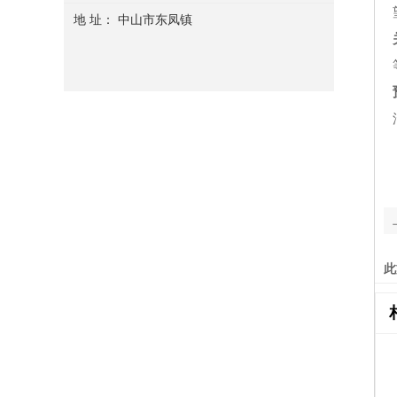
地 址： 中山市东凤镇
此