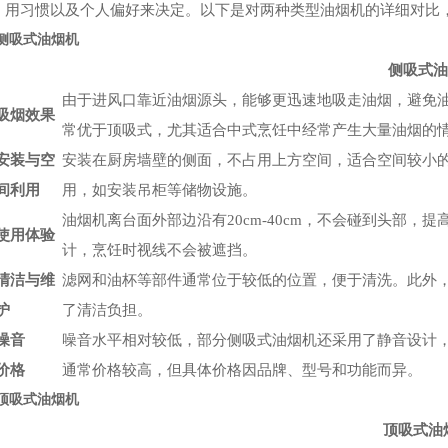
用习惯以及个人偏好来决定。以下是对两种类型油烟机的详细对比
侧吸式油烟机
侧吸式油
由于进风口靠近油烟源头，能够更迅速地吸走油烟，避免
吸烟效果
常优于顶吸式，尤其适合中式烹饪中经常产生大量油烟的
安装与空
安装在厨房墙壁的侧面，不占用上方空间，适合空间较小
间利用
用，如安装吊柜等储物设施。
油烟机离台面外部边沿有20cm-40cm，不会碰到头部
使用体验
计，烹饪时视线不会被遮挡。
清洁与维
滤网和油杯等部件通常位于较低的位置，便于清洗。此外
护
了清洁负担。
噪音
噪音水平相对较低，部分侧吸式油烟机还采用了静音设计
价格
通常价格较高，但具体价格因品牌、型号和功能而异。
顶吸式油烟机
顶吸式油